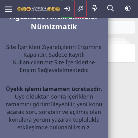
Agesilaos Antik Sikkeler
Nümizmatik
Forum Duyuruları
Site İçerikleri Ziyaretçilerin Erişimine
Nümizmatik Nedir?
Kapalıdır. Sadece Kayıtlı
Kullanıcılarımız Site İçeriklerine
Erişim Sağlayabilmektedir.
Üyelik işlemi tamamen ücretsizdir
.
Üye olduktan sonra içeriklerin
tamamını görüntüleyebilir, yeni konu
açarak soru sorabilir ve açılmış olan
konulara yorum yazarak toplulukla
etkileşimde bulunabilirsiniz.