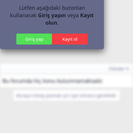
Lütfen aşağıdaki butonları
kullanarak
Giriş yapın
veya
Kayıt
olun
.
Giriş yap
Kayıt ol
Filtreler
Bu forumda hiç konu bulunmamaktadır.
Buraya mesaj yazmak için üye olmanız gereklidir.