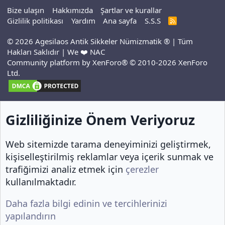
Bize ulaşın
Hakkımızda
Şartlar ve kurallar
Gizlilik politikası
Yardım
Ana sayfa
S.S.S
R
S
S
© 2026 Agesilaos Antik Sikkeler Nümizmatik ® | Tüm
Hakları Saklıdır | We ❤️ NAC
Community platform by XenForo® © 2010-2026 XenForo
Ltd.
Gizliliğinize Önem Veriyoruz
Web sitemizde tarama deneyiminizi geliştirmek,
kişiselleştirilmiş reklamlar veya içerik sunmak ve
trafiğimizi analiz etmek için
çerezler
kullanılmaktadır.
Daha fazla bilgi edinin ve tercihlerinizi
yapılandırın