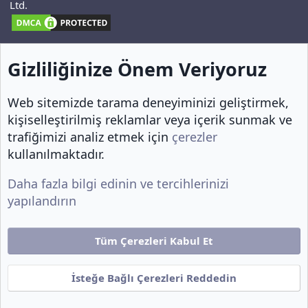
Ltd.
Gizliliğinize Önem Veriyoruz
Web sitemizde tarama deneyiminizi geliştirmek,
kişiselleştirilmiş reklamlar veya içerik sunmak ve
trafiğimizi analiz etmek için
çerezler
kullanılmaktadır.
Daha fazla bilgi edinin ve tercihlerinizi
yapılandırın
Tüm Çerezleri Kabul Et
İsteğe Bağlı Çerezleri Reddedin