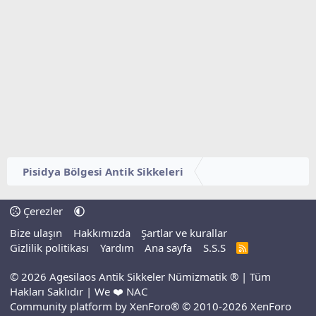
Pisidya Bölgesi Antik Sikkeleri
Çerezler
Bize ulaşın
Hakkımızda
Şartlar ve kurallar
Gizlilik politikası
Yardım
Ana sayfa
S.S.S
R
S
S
© 2026 Agesilaos Antik Sikkeler Nümizmatik ® | Tüm
Hakları Saklıdır | We ❤️ NAC
Community platform by XenForo® © 2010-2026 XenForo