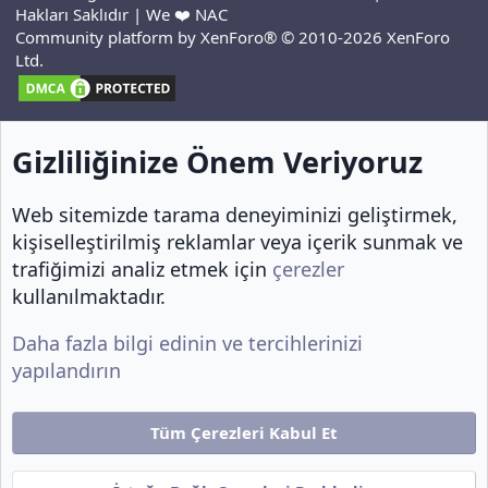
Hakları Saklıdır | We ❤️ NAC
Community platform by XenForo® © 2010-2026 XenForo
Ltd.
Gizliliğinize Önem Veriyoruz
Web sitemizde tarama deneyiminizi geliştirmek,
kişiselleştirilmiş reklamlar veya içerik sunmak ve
trafiğimizi analiz etmek için
çerezler
kullanılmaktadır.
Daha fazla bilgi edinin ve tercihlerinizi
yapılandırın
Tüm Çerezleri Kabul Et