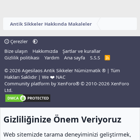
Antik Sikkeler Hakkında Makaleler
Çerezler
Bize ulaşın
Hakkımızda
Şartlar ve kurallar
Gizlilik politikası
Yardım
Ana sayfa
S.S.S
R
S
S
© 2026 Agesilaos Antik Sikkeler Nümizmatik ® | Tüm
Hakları Saklıdır | We ❤️ NAC
Community platform by XenForo® © 2010-2026 XenForo
Ltd.
Gizliliğinize Önem Veriyoruz
Web sitemizde tarama deneyiminizi geliştirmek,