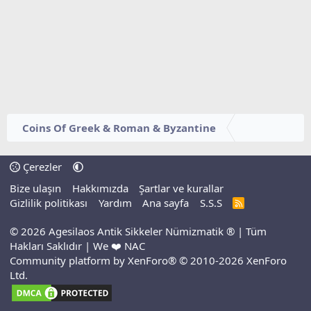
Coins Of Greek & Roman & Byzantine
Çerezler
Bize ulaşın
Hakkımızda
Şartlar ve kurallar
Gizlilik politikası
Yardım
Ana sayfa
S.S.S
R
S
S
© 2026 Agesilaos Antik Sikkeler Nümizmatik ® | Tüm
Hakları Saklıdır | We ❤️ NAC
Community platform by XenForo® © 2010-2026 XenForo
Ltd.