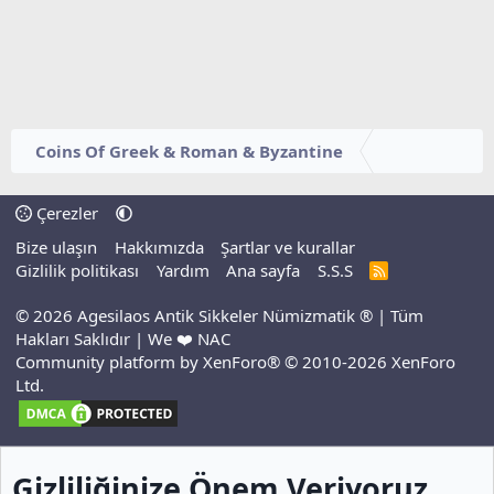
Coins Of Greek & Roman & Byzantine
Çerezler
Bize ulaşın
Hakkımızda
Şartlar ve kurallar
Gizlilik politikası
Yardım
Ana sayfa
S.S.S
R
S
S
© 2026 Agesilaos Antik Sikkeler Nümizmatik ® | Tüm
Hakları Saklıdır | We ❤️ NAC
Community platform by XenForo® © 2010-2026 XenForo
Ltd.
Gizliliğinize Önem Veriyoruz