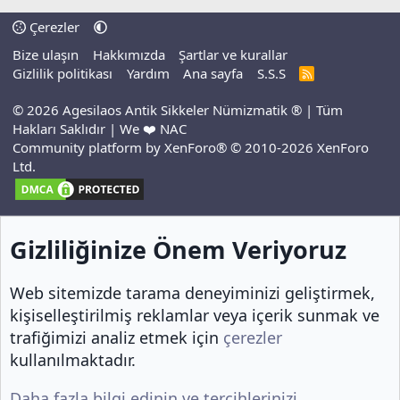
Çerezler
Bize ulaşın
Hakkımızda
Şartlar ve kurallar
Gizlilik politikası
Yardım
Ana sayfa
S.S.S
R
S
S
© 2026 Agesilaos Antik Sikkeler Nümizmatik ® | Tüm
Hakları Saklıdır | We ❤️ NAC
Community platform by XenForo® © 2010-2026 XenForo
Ltd.
Gizliliğinize Önem Veriyoruz
Web sitemizde tarama deneyiminizi geliştirmek,
kişiselleştirilmiş reklamlar veya içerik sunmak ve
trafiğimizi analiz etmek için
çerezler
kullanılmaktadır.
Daha fazla bilgi edinin ve tercihlerinizi