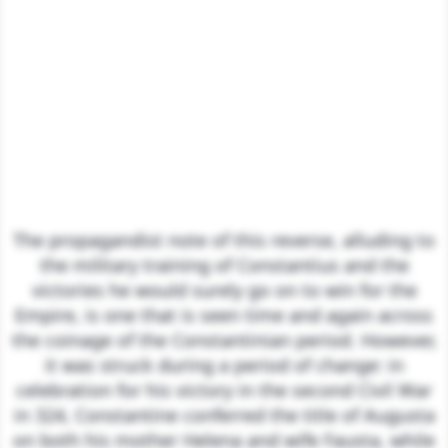
The propagandist note of this reverse, alluding to
the military training of Constantius and the
victories he would surely go on to win for the
Empire, is one that is seen time and again across
the coinage of the Constantinian period. However,
it was struck during a period of change: in
celebration for his victory in the second Civil War
in 324, Constantine conferred the title of Augusta
on both his mother Helena and wife Fausta, while