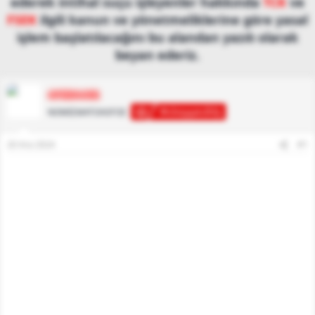
ederek intihal suçu işleyenler hakkında
TCK
ve
FSEK
ilgili kanun ve yönetmeliklerine göre yasal
işlem başlatılacağını bu alandan yazılı olarak
beyan ederiz.
ΑΓΗΣΙΛΑΟΣ
Φιλομμειδής
ΝΟΜΙΣΜΑΤΟΛOΓΟΣ
20 Ara 2024
#1