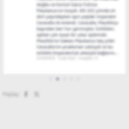
doğdu ve konsül Gaius Fulvius
Plautianus'un kızıydı. MS 202 yılında on
dört yaşındayken aynı yaştaki imparator
Caracalla ile evlendi. Caracalla, Plautilla'yı
başından beri hor görmüştür. Evlilikleri,
aşktan çok siyasi bir çıkar eylemidir.
Plautilla'nın babası Plautianus beş yıldır
Caracalla'nın praetorian valisiydi ve bu
evlilikle İmparatorluk ailesiyle bağlarını...
ΑΓΗΣΙΛΑΟΣ
5 Şub 2022
Cevaplar: 21
Facebook
X (Twitter)
Paylaş: