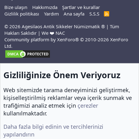
Bize ulaşın
Hakkımızda
Şartlar ve kurallar
Gizlilik politikası
Yardım
Ana sayfa
S.S.S
R
S
S
© 2026 Agesilaos Antik Sikkeler Nümizmatik ® | Tüm
Hakları Saklıdır | We ❤️ NAC
Community platform by XenForo® © 2010-2026 XenForo
Ltd.
Gizliliğinize Önem Veriyoruz
Web sitemizde tarama deneyiminizi geliştirmek,
kişiselleştirilmiş reklamlar veya içerik sunmak ve
trafiğimizi analiz etmek için
çerezler
kullanılmaktadır.
Daha fazla bilgi edinin ve tercihlerinizi
yapılandırın