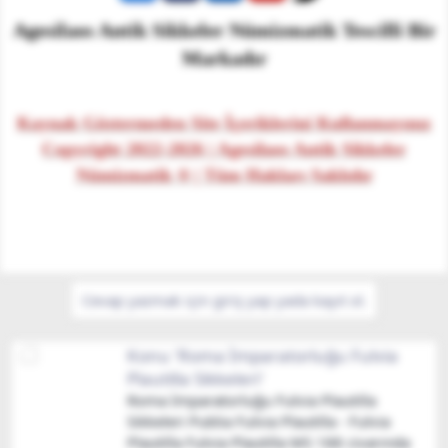
Agesilaos Antik Sikkeler Nümizmatik Tescilli Bir
Markadır
Kaynak Göstermeden Site İçeriklerini Kullanmayınız
Copyright 2022-2026 | Agesilaos Antik Sikkeler
Nümizmatik ® | Tüm Hakları Saklıdır
Cevap yazmak için giriş yap yada kayıt ol.
Konu 'Roma İmparatorluğu Fulvia
Plautilla Sikkeleri'
Roma İmparatorluğu Fulvia Plautilla
Sikkeleri Publia Fulvia Plautilla - Fulvia
Plautilla Fulvia Plautilla MS 188 civarında