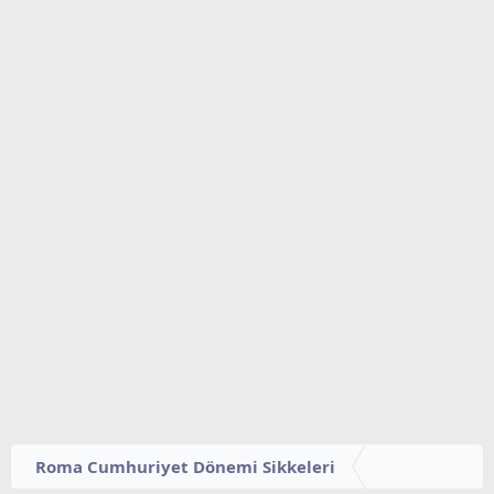
Roma Cumhuriyet Dönemi Sikkeleri