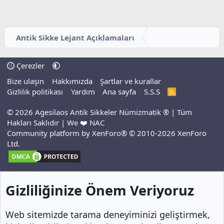
Antik Sikke Lejant Açıklamaları
Çerezler
Bize ulaşın
Hakkımızda
Şartlar ve kurallar
Gizlilik politikası
Yardım
Ana sayfa
S.S.S
R
S
S
© 2026 Agesilaos Antik Sikkeler Nümizmatik ® | Tüm
Hakları Saklıdır | We ❤️ NAC
Community platform by XenForo® © 2010-2026 XenForo
Ltd.
Gizliliğinize Önem Veriyoruz
Web sitemizde tarama deneyiminizi geliştirmek,