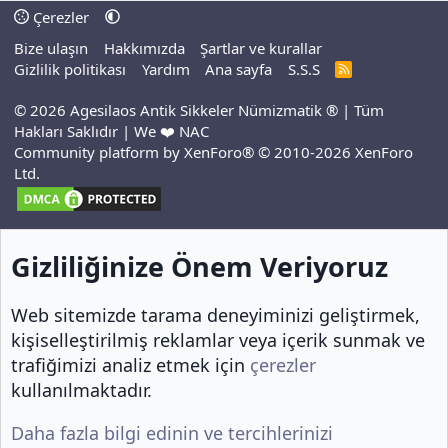
Çerezler
Bize ulaşın
Hakkımızda
Şartlar ve kurallar
Gizlilik politikası
Yardım
Ana sayfa
S.S.S
R
S
S
© 2026 Agesilaos Antik Sikkeler Nümizmatik ® | Tüm
Hakları Saklıdır | We ❤️ NAC
Community platform by XenForo® © 2010-2026 XenForo
Ltd.
Gizliliğinize Önem Veriyoruz
Web sitemizde tarama deneyiminizi geliştirmek,
kişiselleştirilmiş reklamlar veya içerik sunmak ve
trafiğimizi analiz etmek için
çerezler
kullanılmaktadır.
Daha fazla bilgi edinin ve tercihlerinizi