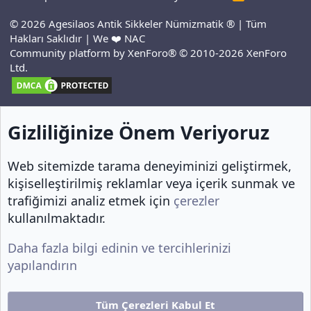
S
S
© 2026 Agesilaos Antik Sikkeler Nümizmatik ® | Tüm
Hakları Saklıdır | We ❤️ NAC
Community platform by XenForo® © 2010-2026 XenForo
Ltd.
Gizliliğinize Önem Veriyoruz
Web sitemizde tarama deneyiminizi geliştirmek,
kişiselleştirilmiş reklamlar veya içerik sunmak ve
trafiğimizi analiz etmek için
çerezler
kullanılmaktadır.
Daha fazla bilgi edinin ve tercihlerinizi
yapılandırın
Tüm Çerezleri Kabul Et