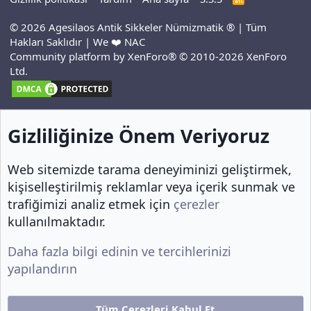
S
S
© 2026 Agesilaos Antik Sikkeler Nümizmatik ® | Tüm
Hakları Saklıdır | We ❤️ NAC
Community platform by XenForo® © 2010-2026 XenForo
Ltd.
Gizliliğinize Önem Veriyoruz
Web sitemizde tarama deneyiminizi geliştirmek,
kişiselleştirilmiş reklamlar veya içerik sunmak ve
trafiğimizi analiz etmek için
çerezler
kullanılmaktadır.
Daha fazla bilgi edinin ve tercihlerinizi
yapılandırın
Tüm Çerezleri Kabul Et