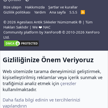
Bize ulaşın
Hakkımızda
Şartlar ve kurallar
Gizlilik politikası
Yardım
Ana sayfa
S.S.S
R
S
S
© 2026 Agesilaos Antik Sikkeler Nümizmatik ® | Tüm
Hakları Saklıdır | We ❤️ NAC
Community platform by XenForo® © 2010-2026 XenForo
Ltd.
Gizliliğinize Önem Veriyoruz
Web sitemizde tarama deneyiminizi geliştirmek,
kişiselleştirilmiş reklamlar veya içerik sunmak ve
trafiğimizi analiz etmek için
çerezler
kullanılmaktadır.
Daha fazla bilgi edinin ve tercihlerinizi
yapılandırın