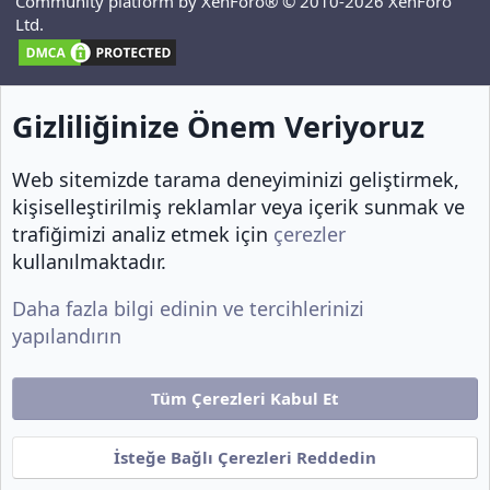
Community platform by XenForo® © 2010-2026 XenForo
Ltd.
Gizliliğinize Önem Veriyoruz
Web sitemizde tarama deneyiminizi geliştirmek,
kişiselleştirilmiş reklamlar veya içerik sunmak ve
trafiğimizi analiz etmek için
çerezler
kullanılmaktadır.
Daha fazla bilgi edinin ve tercihlerinizi
yapılandırın
Tüm Çerezleri Kabul Et
İsteğe Bağlı Çerezleri Reddedin