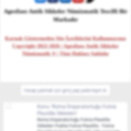
Agesilaos Antik Sikkeler Nümizmatik Tescilli Bir
Markadır
Kaynak Göstermeden Site İçeriklerini Kullanmayınız
Copyright 2022-2026 | Agesilaos Antik Sikkeler
Nümizmatik ® | Tüm Hakları Saklıdır
Cevap yazmak için giriş yap yada kayıt ol.
Konu 'Roma İmparatorluğu Fulvia
Plautilla Sikkeleri'
Roma İmparatorluğu Fulvia Plautilla
Sikkeleri Publia Fulvia Plautilla - Fulvia