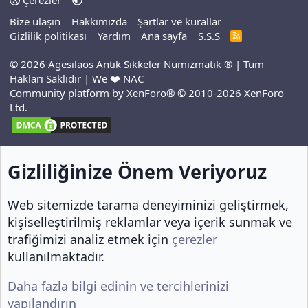
Bize ulaşın
Hakkımızda
Şartlar ve kurallar
Gizlilik politikası
Yardım
Ana sayfa
S.S.S
R
S
S
© 2026 Agesilaos Antik Sikkeler Nümizmatik ® | Tüm
Hakları Saklıdır | We ❤️ NAC
Community platform by XenForo® © 2010-2026 XenForo
Ltd.
Gizliliğinize Önem Veriyoruz
Web sitemizde tarama deneyiminizi geliştirmek,
kişiselleştirilmiş reklamlar veya içerik sunmak ve
trafiğimizi analiz etmek için
çerezler
kullanılmaktadır.
Daha fazla bilgi edinin ve tercihlerinizi
yapılandırın