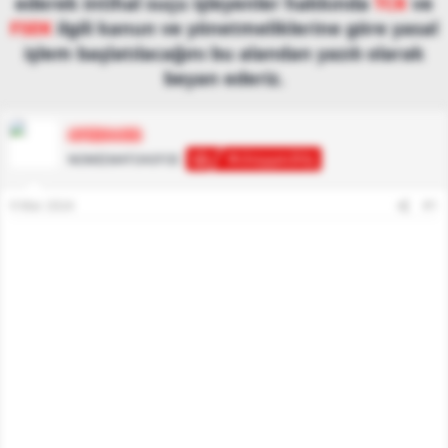
ederek intihal suçu işleyenler hakkında
TCK
ve
FSEK
ilgili kanun ve yönetmeliklerine göre yasal
işlem başlatılacağını bu alandan yazılı olarak
beyan ederiz.
ΑΓΗΣΙΛΑΟΣ
Φιλομμειδής
ΝΟΜΙΣΜΑΤΟΛOΓΟΣ
9 Mar 2024
#1