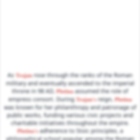
As
rose through the ranks of the Roman
Trajan
military and eventually ascended to the imperial
throne in 98 AD,
assumed the role of
Plotina
empress consort. During
reign,
Trajan's
Plotina
was known for her philanthropy and patronage of
public works, funding various civic projects and
charitable initiatives throughout the empire.
adherence to Stoic principles, a
Plotina's
philosophical school popular among the Roman