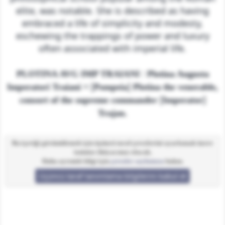
elite, was notable. She is described as having
embraced a life of simplicity and modesty,
eschewing the trappings of power and luxury
often associated with imperial life.
:
PLOTINA AVG IMP TRAIANI
Plotina Augusta
= [
]
Imperatori Traiani
Pompeia
Plotina the venerable,
[
]
consort of the supreme commander
Imperator
Trajan.
Bu içeriği görüntülemek için üçüncü taraf çerezlerini ayarlamak üzere
izninize ihtiyacımız olacak.
Daha ayrıntılı bilgi için
çerezler sayfamıza
bakın.
Üçüncü taraf tanımlama bilgilerini kabul et