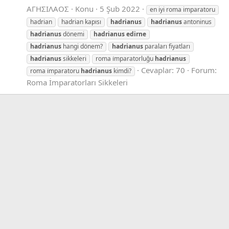
ΑΓΗΣΙΛΑΟΣ
Konu
5 Şub 2022
en iyi roma imparatoru
hadrian
hadrian kapısı
hadrianus
hadrianus
antoninus
hadrianus
dönemi
hadrianus
edirne
hadrianus
hangi dönem?
hadrianus
paraları fiyatları
hadrianus
sikkeleri
roma i̇mparatorluğu
hadrianus
Cevaplar: 70
Forum:
roma i̇mparatoru
hadrianus
kimdi?
Roma İmparatorları Sikkeleri