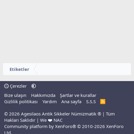
Etiketler
Çerezler
Bize ulaşın
Hakkımızda
Şartlar ve kurallar
Gizlilik politikası
Yardım
Ana sayfa
S.S.S
R
S
S
© 2026 Agesilaos Antik Sikkeler Nümizmatik ® | Tüm
Hakları Saklıdır | We ❤️ NAC
Community platform by XenForo® © 2010-2026 XenForo
Ltd.