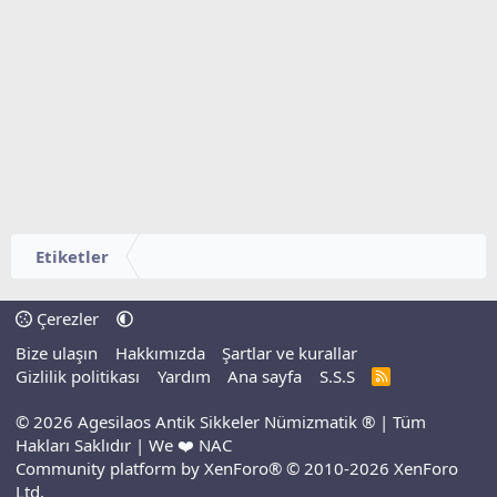
Etiketler
Çerezler
Bize ulaşın
Hakkımızda
Şartlar ve kurallar
Gizlilik politikası
Yardım
Ana sayfa
S.S.S
R
S
S
© 2026 Agesilaos Antik Sikkeler Nümizmatik ® | Tüm
Hakları Saklıdır | We ❤️ NAC
Community platform by XenForo® © 2010-2026 XenForo
Ltd.