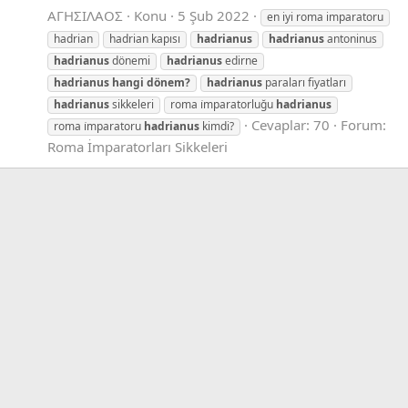
ΑΓΗΣΙΛΑΟΣ
Konu
5 Şub 2022
en iyi roma imparatoru
hadrian
hadrian kapısı
hadrianus
hadrianus
antoninus
hadrianus
dönemi
hadrianus
edirne
hadrianus
hangi
dönem?
hadrianus
paraları fiyatları
hadrianus
sikkeleri
roma i̇mparatorluğu
hadrianus
Cevaplar: 70
Forum:
roma i̇mparatoru
hadrianus
kimdi?
Roma İmparatorları Sikkeleri