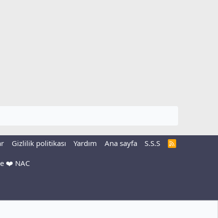
ar
Gizlilik politikası
Yardım
Ana sayfa
S.S.S
R
S
S
We ❤️ NAC