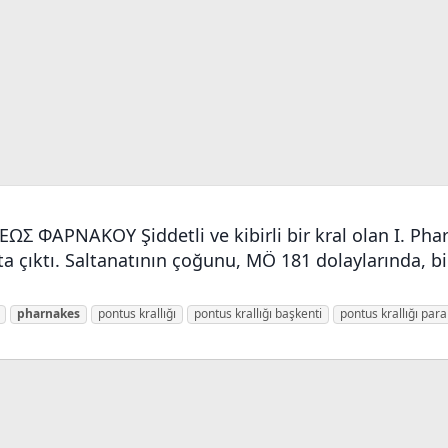
EΩΣ ΦAPNAKOY Şiddetli ve kibirli bir kral olan I. Pha
çıktı. Saltanatının çoğunu, MÖ 181 dolaylarında, birb
pharnakes
pontus krallığı
pontus krallığı başkenti
pontus krallığı para