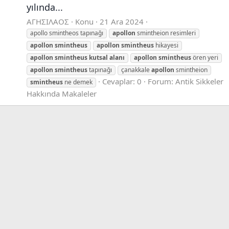
yılında...
ΑΓΗΣΙΛΑΟΣ
Konu
21 Ara 2024
apollo smintheos tapınağı
apollon
smintheion resimleri
apollon
smintheus
apollon
smintheus
hikayesi
apollon
smintheus
kutsal
alanı
apollon
smintheus
ören yeri
apollon
smintheus
tapınağı
çanakkale
apollon
smintheion
Cevaplar: 0
Forum:
Antik Sikkeler
smintheus
ne demek
Hakkında Makaleler