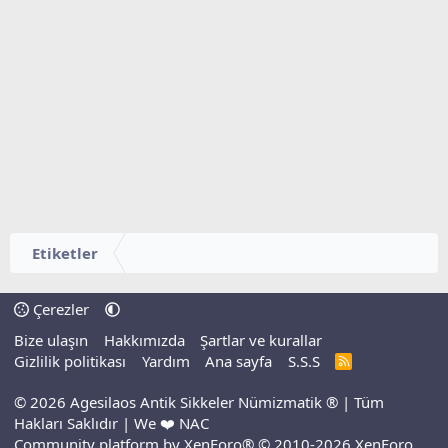
Etiketler
Çerezler
Bize ulaşın
Hakkımızda
Şartlar ve kurallar
Gizlilik politikası
Yardım
Ana sayfa
S.S.S
R
S
S
© 2026 Agesilaos Antik Sikkeler Nümizmatik ® | Tüm
Hakları Saklıdır | We ❤️ NAC
Community platform by XenForo® © 2010-2026 XenForo