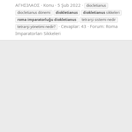
ΑΓΗΣΙΛΑΟΣ
Konu
5 Şub 2022
diocletianus
diocletianus dönemi
diokletianus
diokletianus
sikkeleri
roma
i̇mparatorluğu
diokletianus
tetrarşi sistemi nedir
Cevaplar: 43
Forum:
Roma
tetrarşi yönetimi nedir?
İmparatorları Sikkeleri