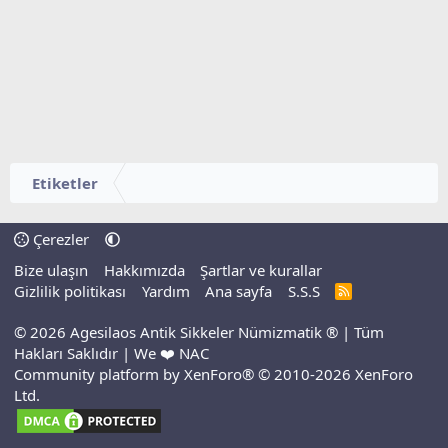
Etiketler
Çerezler
Bize ulaşın
Hakkımızda
Şartlar ve kurallar
Gizlilik politikası
Yardım
Ana sayfa
S.S.S
R
S
S
© 2026 Agesilaos Antik Sikkeler Nümizmatik ® | Tüm
Hakları Saklıdır | We ❤️ NAC
Community platform by XenForo® © 2010-2026 XenForo
Ltd.