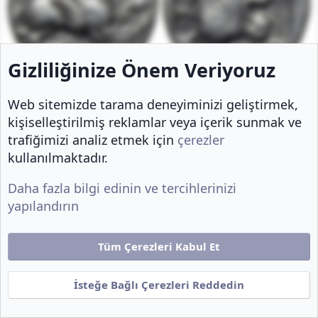
Gizliliğinize Önem Veriyoruz
Web sitemizde tarama deneyiminizi geliştirmek,
kişiselleştirilmiş reklamlar veya içerik sunmak ve
trafiğimizi analiz etmek için
çerezler
kullanılmaktadır.
Daha fazla bilgi edinin ve tercihlerinizi
yapılandırın
Tüm Çerezleri Kabul Et
İsteğe Bağlı Çerezleri Reddedin