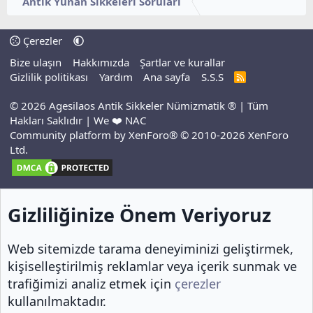
Antik Yunan Sikkeleri Soruları
Çerezler
Bize ulaşın
Hakkımızda
Şartlar ve kurallar
Gizlilik politikası
Yardım
Ana sayfa
S.S.S
R
S
S
© 2026 Agesilaos Antik Sikkeler Nümizmatik ® | Tüm
Hakları Saklıdır | We ❤️ NAC
Community platform by XenForo® © 2010-2026 XenForo
Ltd.
Gizliliğinize Önem Veriyoruz
Web sitemizde tarama deneyiminizi geliştirmek,
kişiselleştirilmiş reklamlar veya içerik sunmak ve
trafiğimizi analiz etmek için
çerezler
kullanılmaktadır.