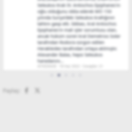
görmüş Helenizm'in savunucusu olan,
Kapadokya kralı IV. Ariarathes ve kraliçe
Antiokhis'in oğlu Ariarathes V Eusebes
Philopator. Kapadokya'nın kraliçesi
statüsünü korumak için çaresiz kalan,
görünüşte kısır olan kraliçe Antiokhis,
kocası Kral IV Ariarathes'e Ariarathes ve
Orophernes adında iki sahte oğul vermiştir.
Bunlar Kapadokya...
ΑΓΗΣΙΛΑΟΣ
3 Nis 2024
Cevaplar: 18
Facebook
X (Twitter)
Paylaş: