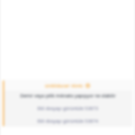
iznikliduran' Alıntı:
Demir veya çelik mıknatıs yapışıyor ne olabilir
Ekli dosyayı görüntüle 53873
Ekli dosyayı görüntüle 53874