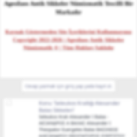
Agesilaos Antik Sikkeler Nümizmatik Tescilli Bir
Markadır
Kaynak Göstermeden Site İçeriklerini Kullanmayınız
Copyright 2022-2026 | Agesilaos Antik Sikkeler
Nümizmatik ® | Tüm Hakları Saklıdır
Cevap yazmak için giriş yap yada kayıt ol.
Konu 'Kapadokya Krallığı Ariarathes V
Eusebes Sikkeleri'
Kapadokya Kralı Ariarathes V Eusebes
Philopator Sikkeleri ΒΑΣΙΛΕΩΣ ΑΡΙΑΡΑΘOV
EVΣEBOVΣ ΦΙΛΟΠΑΤΩΡ - MÖ 163 - 130
Saltanatı Kapadokya krallığının zirvesini