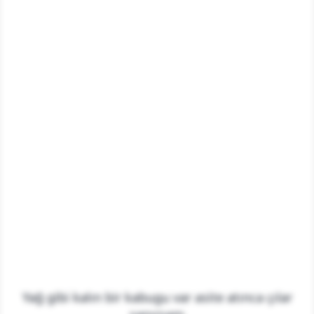
Yağ gibi kalın bir kabugu var asite atınca çılar