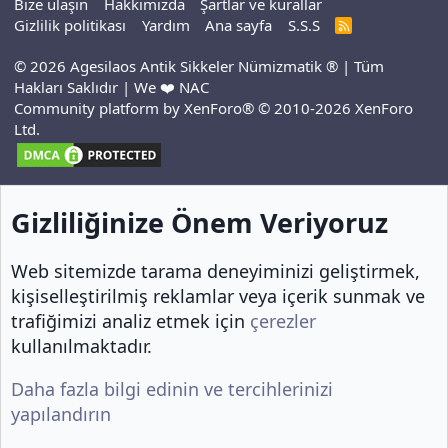
Bize ulaşın
Hakkımızda
Şartlar ve kurallar
Gizlilik politikası
Yardım
Ana sayfa
S.S.S
R
S
S
© 2026 Agesilaos Antik Sikkeler Nümizmatik ® | Tüm
Hakları Saklıdır | We ❤️ NAC
Community platform by XenForo® © 2010-2026 XenForo
Ltd.
Gizliliğinize Önem Veriyoruz
Web sitemizde tarama deneyiminizi geliştirmek,
kişiselleştirilmiş reklamlar veya içerik sunmak ve
trafiğimizi analiz etmek için
çerezler
kullanılmaktadır.
Daha fazla bilgi edinin ve tercihlerinizi
yapılandırın