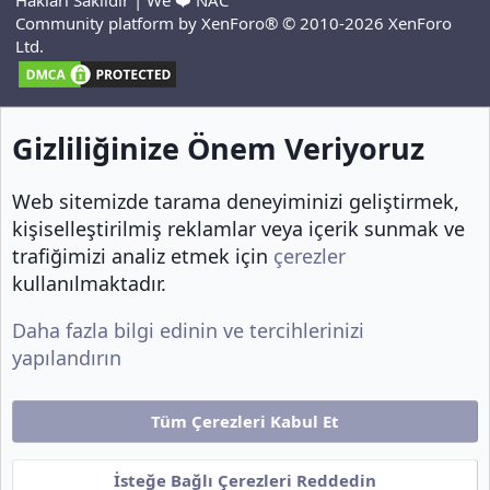
Hakları Saklıdır | We ❤️ NAC
Community platform by XenForo® © 2010-2026 XenForo
Ltd.
Gizliliğinize Önem Veriyoruz
Web sitemizde tarama deneyiminizi geliştirmek,
kişiselleştirilmiş reklamlar veya içerik sunmak ve
trafiğimizi analiz etmek için
çerezler
kullanılmaktadır.
Daha fazla bilgi edinin ve tercihlerinizi
yapılandırın
Tüm Çerezleri Kabul Et
İsteğe Bağlı Çerezleri Reddedin