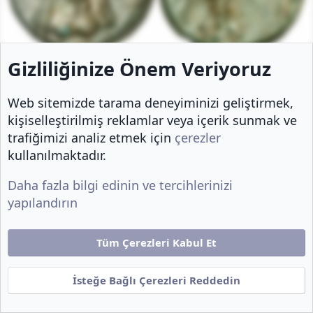
Gizliliğinize Önem Veriyoruz
Web sitemizde tarama deneyiminizi geliştirmek,
kişiselleştirilmiş reklamlar veya içerik sunmak ve
trafiğimizi analiz etmek için
çerezler
kullanılmaktadır.
Daha fazla bilgi edinin ve tercihlerinizi
yapılandırın
Tüm Çerezleri Kabul Et
İsteğe Bağlı Çerezleri Reddedin