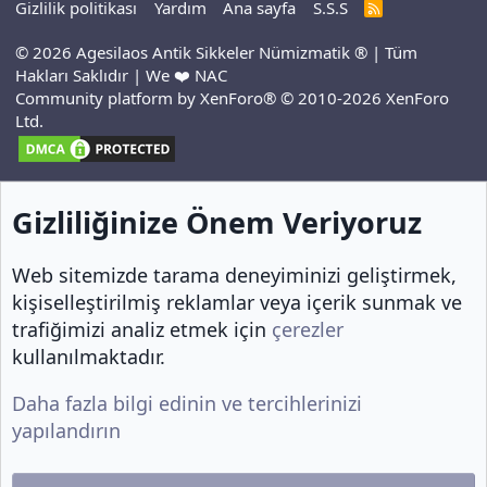
Gizlilik politikası
Yardım
Ana sayfa
S.S.S
R
S
S
© 2026 Agesilaos Antik Sikkeler Nümizmatik ® | Tüm
Hakları Saklıdır | We ❤️ NAC
Community platform by XenForo® © 2010-2026 XenForo
Ltd.
Gizliliğinize Önem Veriyoruz
Web sitemizde tarama deneyiminizi geliştirmek,
kişiselleştirilmiş reklamlar veya içerik sunmak ve
trafiğimizi analiz etmek için
çerezler
kullanılmaktadır.
Daha fazla bilgi edinin ve tercihlerinizi
yapılandırın