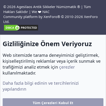
S
S
© 2026 Agesilaos Antik Sikkeler Nümizmatik ® | Tüm
Hakları Saklıdır | We ❤️ NAC
Community platform by XenForo® © 2010-2026 XenForo
Ltd.
Gizliliğinize Önem Veriyoruz
Web sitemizde tarama deneyiminizi geliştirmek,
kişiselleştirilmiş reklamlar veya içerik sunmak ve
trafiğimizi analiz etmek için
çerezler
kullanılmaktadır.
Daha fazla bilgi edinin ve tercihlerinizi
yapılandırın
Tüm Çerezleri Kabul Et