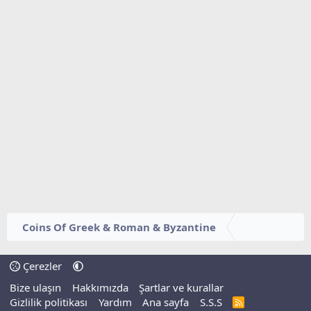
Coins Of Greek & Roman & Byzantine
Çerezler
Bize ulaşın
Hakkımızda
Şartlar ve kurallar
Gizlilik politikası
Yardım
Ana sayfa
S.S.S
R