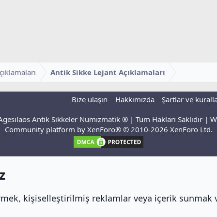
çıklamaları
Antik Sikke Lejant Açıklamaları
Bize ulaşın
Hakkımızda
Şartlar ve kurall
gesilaos Antik Sikkeler Nümizmatik ® | Tüm Hakları Saklıdır | 
Community platform by XenForo® © 2010-2026 XenForo Ltd.
z
ek, kişiselleştirilmiş reklamlar veya içerik sunmak v