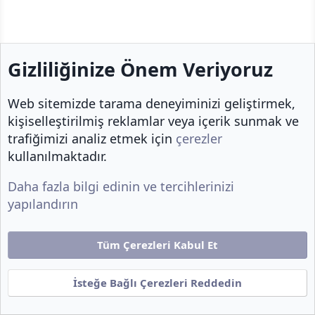
Gizliliğinize Önem Veriyoruz
Web sitemizde tarama deneyiminizi geliştirmek,
kişiselleştirilmiş reklamlar veya içerik sunmak ve
trafiğimizi analiz etmek için
çerezler
kullanılmaktadır.
Daha fazla bilgi edinin ve tercihlerinizi
yapılandırın
Tüm Çerezleri Kabul Et
İsteğe Bağlı Çerezleri Reddedin