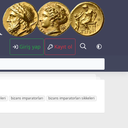
Giriş yap
Kayıt ol
leri
bizans i̇mparatorları
bizans i̇mparatorları sikkeleri