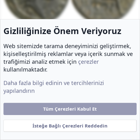
Gizliliğinize Önem Veriyoruz
Web sitemizde tarama deneyiminizi geliştirmek,
kişiselleştirilmiş reklamlar veya içerik sunmak ve
trafiğimizi analiz etmek için
çerezler
kullanılmaktadır.
Daha fazla bilgi edinin ve tercihlerinizi
yapılandırın
Tüm Çerezleri Kabul Et
İsteğe Bağlı Çerezleri Reddedin