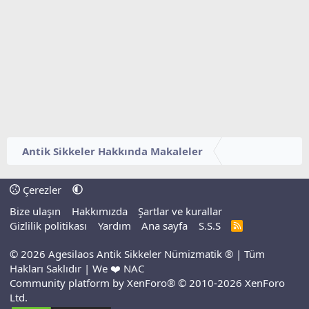
Antik Sikkeler Hakkında Makaleler
Çerezler
Bize ulaşın
Hakkımızda
Şartlar ve kurallar
Gizlilik politikası
Yardım
Ana sayfa
S.S.S
R
S
S
© 2026 Agesilaos Antik Sikkeler Nümizmatik ® | Tüm
Hakları Saklıdır | We ❤️ NAC
Community platform by XenForo® © 2010-2026 XenForo
Ltd.