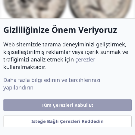
Gizliliğinize Önem Veriyoruz
Web sitemizde tarama deneyiminizi geliştirmek,
kişiselleştirilmiş reklamlar veya içerik sunmak ve
trafiğimizi analiz etmek için
çerezler
kullanılmaktadır.
Daha fazla bilgi edinin ve tercihlerinizi
yapılandırın
Tüm Çerezleri Kabul Et
İsteğe Bağlı Çerezleri Reddedin