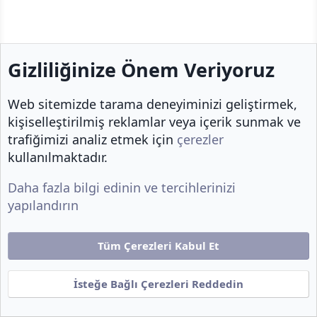
Gizliliğinize Önem Veriyoruz
Web sitemizde tarama deneyiminizi geliştirmek,
kişiselleştirilmiş reklamlar veya içerik sunmak ve
trafiğimizi analiz etmek için
çerezler
kullanılmaktadır.
Daha fazla bilgi edinin ve tercihlerinizi
yapılandırın
Tüm Çerezleri Kabul Et
İsteğe Bağlı Çerezleri Reddedin